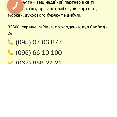
Adena Agro
– ваш надійний партнер в світі
КНОПКА
ЗВ'ЯЗКУ
сільськогосподарської техніки для картоплі,
моркви, цукрового буряку та цибулі.
35306, Україна, м.Рівне, с.Колоденка, вул.Свободи
26
(095) 07 06 877
(096) 66 10 100
(067) 888 22 22
Про нас
Головна
Публікації
Про нас
Контакти