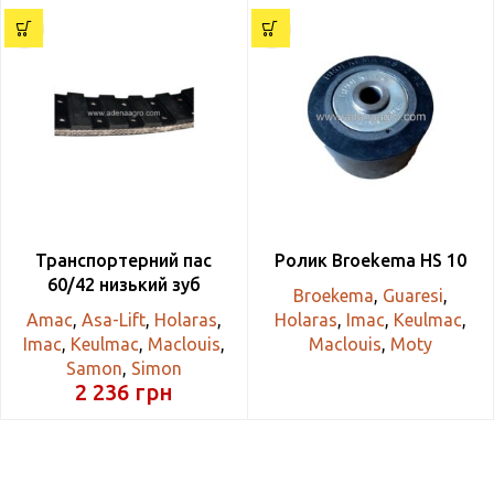
Транспортерний пас
Ролик Broekema HS 10
60/42 низький зуб
Broekema
,
Guaresi
,
Amac
,
Asa-Lift
,
Holaras
,
Holaras
,
Imac
,
Keulmac
,
Imac
,
Keulmac
,
Maclouis
,
Maclouis
,
Moty
Samon
,
Simon
2 236
грн