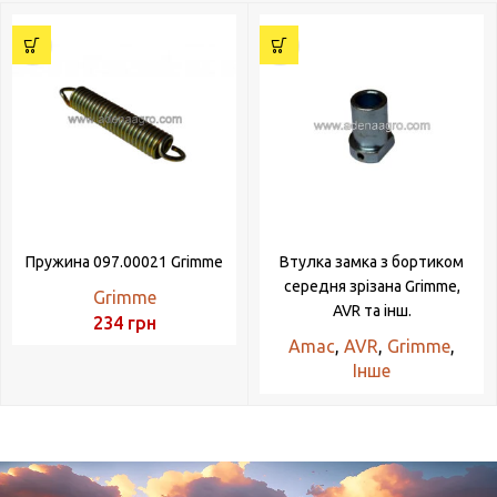
Пружина 097.00021 Grimme
Втулка замка з бортиком
середня зрізана Grimme,
Grimme
AVR та інш.
234
грн
Amac
,
AVR
,
Grimme
,
Інше