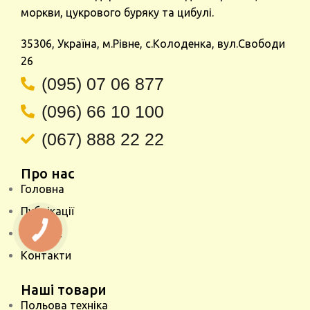
моркви, цукрового буряку та цибулі.
35306, Україна, м.Рівне, с.Колоденка, вул.Свободи
26
(095) 07 06 877
(096) 66 10 100
(067) 888 22 22
Про нас
Головна
Публікації
Про нас
КНОПКА
ЗВ'ЯЗКУ
Контакти
Наші товари
Польова техніка