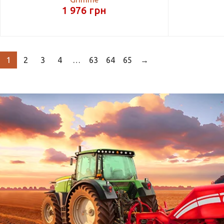
1 976
грн
1
2
3
4
…
63
64
65
→