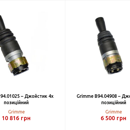
94.01025 – Джойстик 4х
Grimme B94.04908 – Дж
позиційний
позиційний
Grimme
Grimme
10 816
грн
6 500
грн