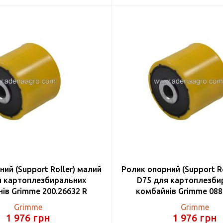
ий (Support Roller) малий
Ролик опорний (Support R
я картоплезбиральних
D75 для картоплезби
ів Grimme 200.26632 R
комбайнів Grimme 088
Grimme
Grimme
1 976
грн
1 976
грн