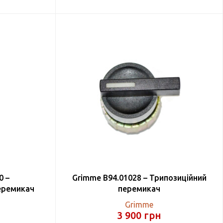
0 –
Grimme B94.01028 – Трипозиційний
еремикач
перемикач
Grimme
3 900
грн