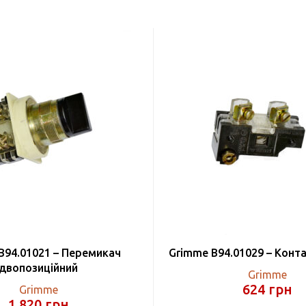
B94.01021 – Перемикач
Grimme B94.01029 – Конт
двопозиційний
Grimme
624
грн
Grimme
1 820
грн