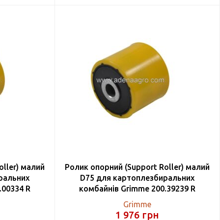
oller) малий
Ролик опорний (Support Roller) малий
ральних
D75 для картоплезбиральних
.00334 R
комбайнів Grimme 200.39239 R
Grimme
1 976
грн