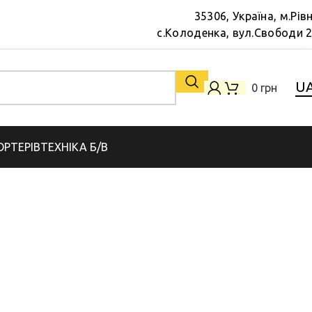
35306, Україна, м.Рів
с.Колоденка, вул.Свободи 
U
0
грн
РТЕРІВ
ТЕХНІКА Б/В