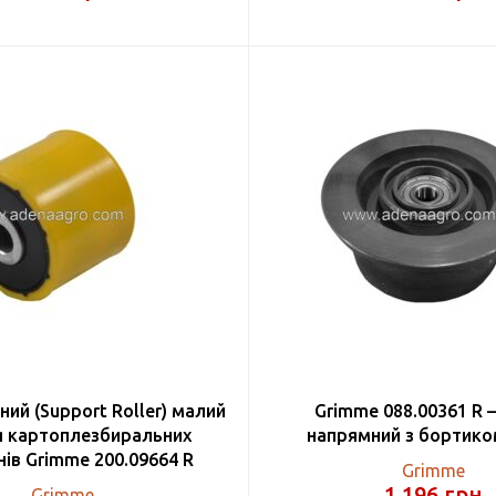
ий (Support Roller) малий
Grimme 088.00361 R 
я картоплезбиральних
напрямний з бортико
ів Grimme 200.09664 R
Grimme
1 196
грн
Grimme