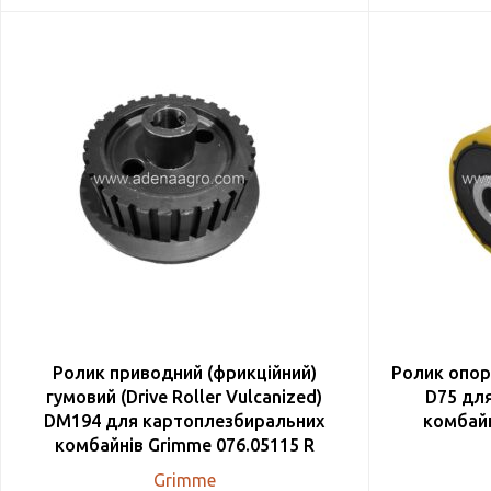
Ролик приводний (фрикційний)
Ролик опорн
гумовий (Drive Roller Vulcanized)
D75 дл
DM194 для картоплезбиральних
комбайн
комбайнів Grimme 076.05115 R
Grimme