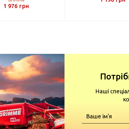
1 976
грн
Потріб
Наші спеціа
ко