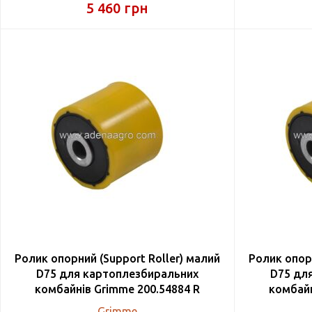
5 460
грн
Ролик опорний (Support Roller) малий
Ролик опорн
D75 для картоплезбиральних
D75 дл
комбайнів Grimme 200.54884 R
комбайн
Grimme