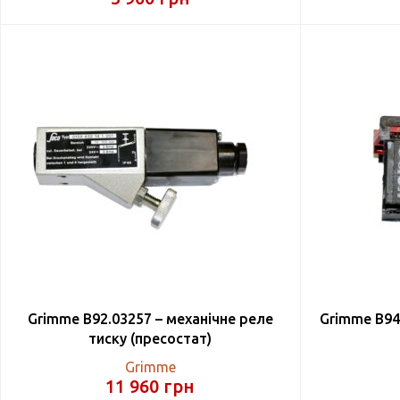
Grimme B92.03257 – механічне реле
Grimme B94
тиску (пресостат)
Grimme
11 960
грн