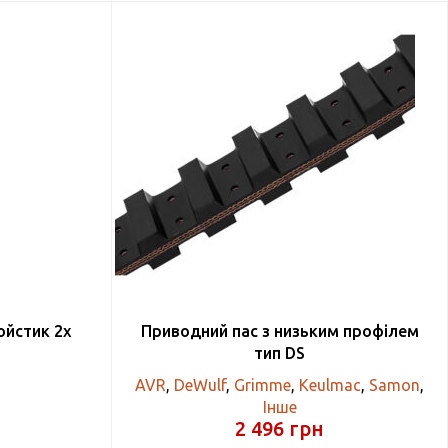
ойстик 2х
Приводний пас з низьким профілем
тип DS
AVR
,
DeWulf
,
Grimme
,
Keulmac
,
Samon
,
Інше
2 496
грн