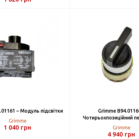
.01161 – Модуль підсвітки
Grimme B94.0116
Чотирьохпозиційний п
Grimme
1 040
грн
Grimme
4 940
грн