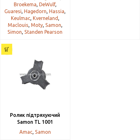
Broekema
,
DeWulf
,
Guaresi
,
Hagedorn
,
Hassia
,
Keulmac
,
Kverneland
,
Maclouis
,
Moty
,
Samon
,
Simon
,
Standen Pearson
Ролик підтряхуючий
Samon TL 1001
Amac
,
Samon