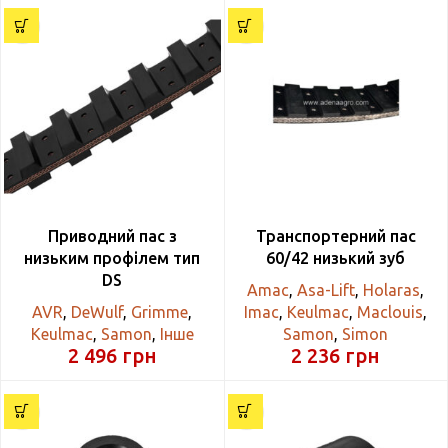
Приводний пас з
Транспортерний пас
низьким профілем тип
60/42 низький зуб
DS
Amac
,
Asa-Lift
,
Holaras
,
AVR
,
DeWulf
,
Grimme
,
Imac
,
Keulmac
,
Maclouis
,
Keulmac
,
Samon
,
Інше
Samon
,
Simon
2 496
грн
2 236
грн