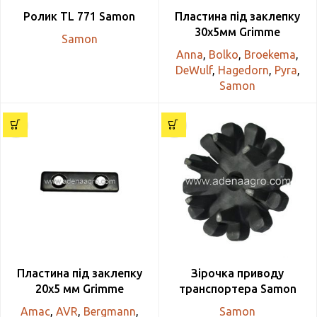
Ролик TL 771 Samon
Пластина під заклепку
30х5мм Grimme
Samon
Anna
,
Bolko
,
Broekema
,
DeWulf
,
Hagedorn
,
Pyra
,
Samon
Пластина під заклепку
Зірочка приводу
20х5 мм Grimme
транспортера Samon
Amac
,
AVR
,
Bergmann
,
Samon