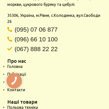
моркви, цукрового буряку та цибулі.
35306, Україна, м.Рівне, с.Колоденка, вул.Свободи
26
(095) 07 06 877
(096) 66 10 100
(067) 888 22 22
Про нас
Головна
Публікації
Про нас
КНОПКА
ЗВ'ЯЗКУ
Контакти
Наші товари
Польова техніка