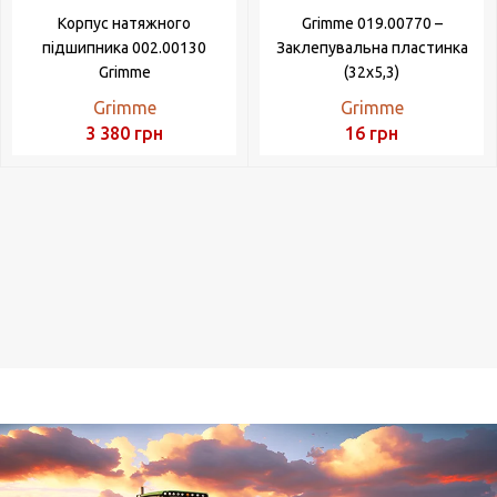
Корпус натяжного
Grimme 019.00770 –
підшипника 002.00130
Заклепувальна пластинка
Grimme
(32х5,3)
Grimme
Grimme
3 380
грн
16
грн