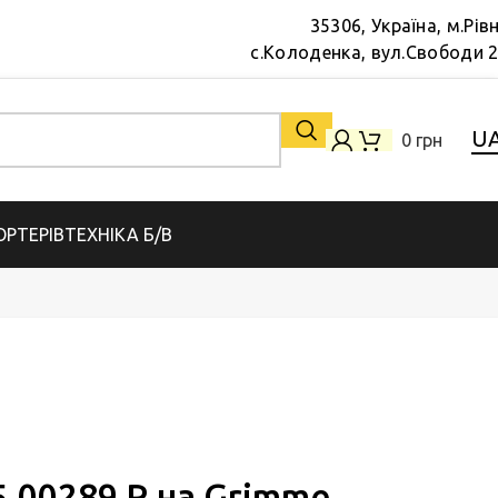
35306, Україна, м.Рів
с.Колоденка, вул.Свободи 
U
0
грн
РТЕРІВ
ТЕХНІКА Б/В
.00289 R на Grimme