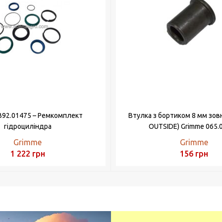
B92.01475 – Ремкомплект
Втулка з бортиком 8 мм зов
гідроциліндра
OUTSIDE) Grimme 065.
Grimme
Grimme
1 222
грн
156
грн