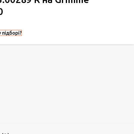
0
 підборі?