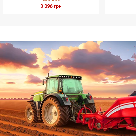
3 096
грн