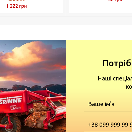
1 222
грн
Потріб
Наші спеціа
ко