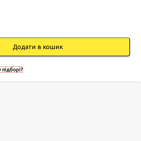
Додати в кошик
 підборі?