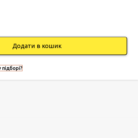
Додати в кошик
 підборі?