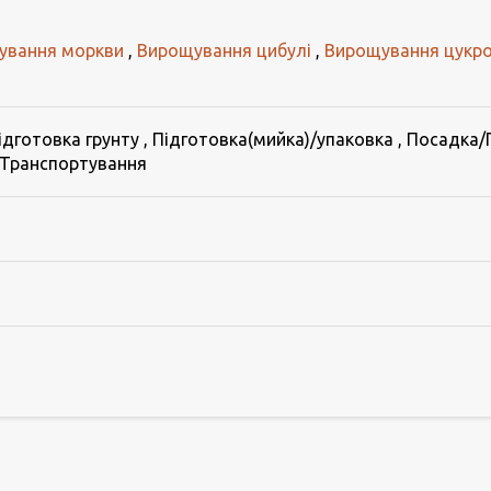
ування моркви
,
Вирощування цибулі
,
Вирощування цукр
ідготовка грунту
,
Підготовка(мийка)/упаковка
,
Посадка/
Транспортування