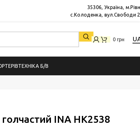
35306, Україна, м.Рів
с.Колоденка, вул.Свободи 
U
0
грн
РТЕРІВ
ТЕХНІКА Б/В
 голчастий INA HK2538