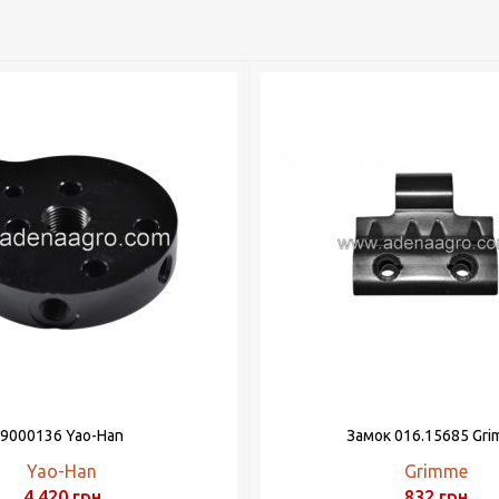
9000136 Yao-Han
Замок 016.15685 Gr
Yao-Han
Grimme
4 420
грн
832
грн