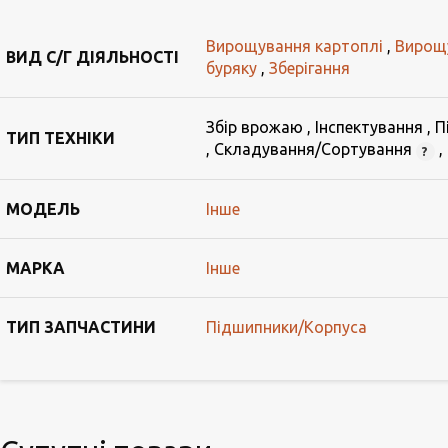
Вирощування картоплі
,
Вирощ
ВИД С/Г ДІЯЛЬНОСТІ
буряку
,
Зберігання
Збір врожаю
,
Інспектування
,
П
ТИП ТЕХНІКИ
,
Складування/Сортування
,
МОДЕЛЬ
Інше
МАРКА
Інше
ТИП ЗАПЧАСТИНИ
Підшипники/Корпуса