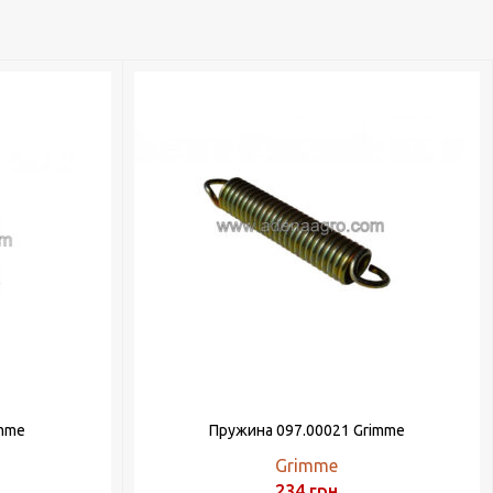
imme
Пружина 097.00021 Grimme
Grimme
234
грн