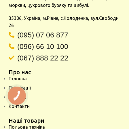
моркви, цукрового буряку та цибулі.
35306, Україна, м.Рівне, с.Колоденка, вул.Свободи
26
(095) 07 06 877
(096) 66 10 100
(067) 888 22 22
Про нас
Головна
Публікації
Про нас
КНОПКА
ЗВ'ЯЗКУ
Контакти
Наші товари
Польова техніка