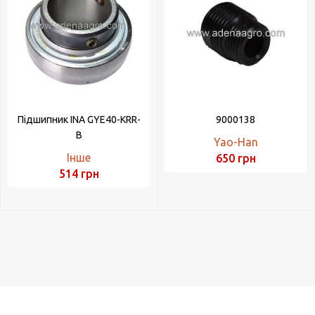
Підшипник INA GYE40-KRR-
9000138
B
Yao-Han
Інше
650
грн
514
грн