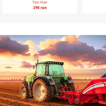
Yao-Han
296
грн