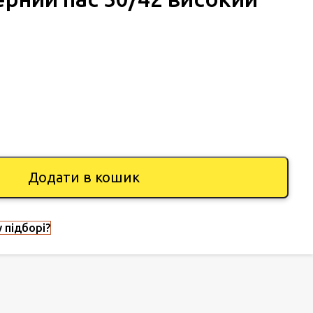
Додати в кошик
 підборі?