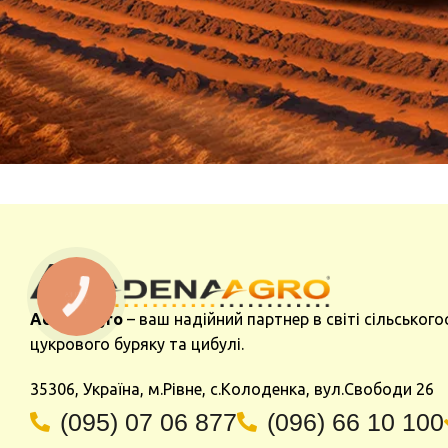
Adena Agro
– ваш надійний партнер в світі сільського
цукрового буряку та цибулі.
35306, Україна, м.Рівне, с.Колоденка, вул.Свободи 26
(095) 07 06 877
(096) 66 10 100