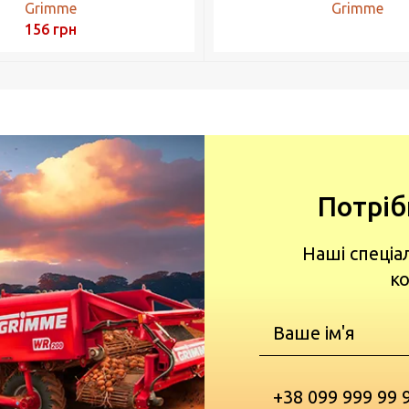
Grimme
Grimme
156
грн
Потріб
Наші спеціа
ко