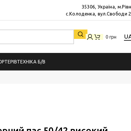
35306, Україна, м.Рів
с.Колоденка, вул.Свободи 
U
0
грн
РТЕРІВ
ТЕХНІКА Б/В
рний пас 50/42 високий