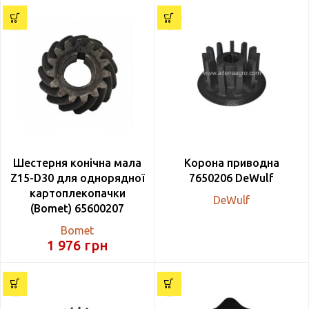
Шестерня конічна мала
Корона приводна
Z15-D30 для однорядної
7650206 DeWulf
картоплекопачки
DeWulf
(Bomet) 65600207
Bomet
1 976
грн