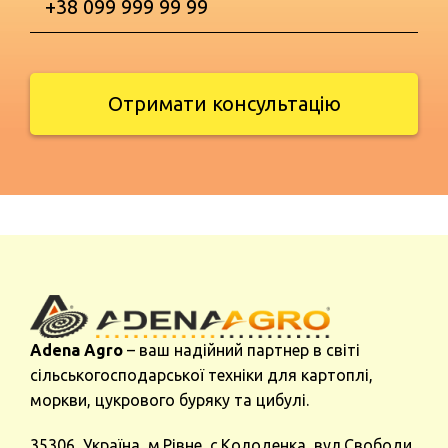
Отримати консультацію
Adena Agro
– ваш надійний партнер в світі
сільськогосподарської техніки для картоплі,
моркви, цукрового буряку та цибулі.
35306, Україна, м.Рівне, с.Колоденка, вул.Свободи