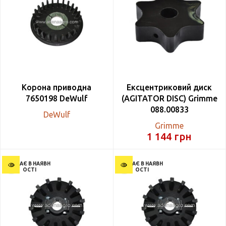
Корона приводна
Ексцентриковий диск
7650198 DeWulf
(AGITATOR DISC) Grimme
088.00833
DeWulf
Grimme
1 144
грн
НЕМАЄ В НАЯВН
НЕМАЄ В НАЯВН
ОСТІ
ОСТІ